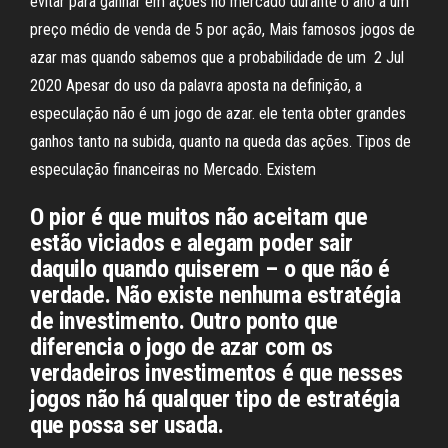
evitar para ganhar em ações no mercado durante o ano a um
preço médio de venda de 5 por ação, Mais famosos jogos de
azar mas quando sabemos que a probabilidade de um 2 Jul
2020 Apesar do uso da palavra aposta na definição, a
especulação não é um jogo de azar. ele tenta obter grandes
ganhos tanto na subida, quanto na queda das ações. Tipos de
especulação financeiras no Mercado. Existem
O pior é que muitos não aceitam que
estão viciados e alegam poder sair
daquilo quando quiserem – o que não é
verdade. Não existe nenhuma estratégia
de investimento. Outro ponto que
diferencia o jogo de azar com os
verdadeiros investimentos é que nesses
jogos não há qualquer tipo de estratégia
que possa ser usada.