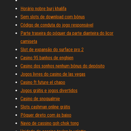
Horário nobre burj khalifa
Sem slots de download com bônus
Código de conduta do jogo responsável
Parte traseira do póquer da parte dianteira do licor
camiseta
Slot de expansão do surface pro 2
Casino 95 banhos de enghien
Casino dos sonhos nenhum bônus do depósito
Jogos livres do casino de las vegas
Casino ft future el chapo
Jogos grátis e jogos divertidos
Casino de snoqualmie
Slots cashman online grátis
Pôquer direto com ás baixo
Navio de cassino goh chok tong