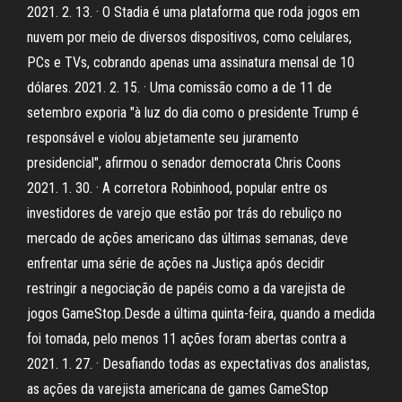
2021. 2. 13. · O Stadia é uma plataforma que roda jogos em
nuvem por meio de diversos dispositivos, como celulares,
PCs e TVs, cobrando apenas uma assinatura mensal de 10
dólares. 2021. 2. 15. · Uma comissão como a de 11 de
setembro exporia "à luz do dia como o presidente Trump é
responsável e violou abjetamente seu juramento
presidencial", afirmou o senador democrata Chris Coons
2021. 1. 30. · A corretora Robinhood, popular entre os
investidores de varejo que estão por trás do rebuliço no
mercado de ações americano das últimas semanas, deve
enfrentar uma série de ações na Justiça após decidir
restringir a negociação de papéis como a da varejista de
jogos GameStop.Desde a última quinta-feira, quando a medida
foi tomada, pelo menos 11 ações foram abertas contra a
2021. 1. 27. · Desafiando todas as expectativas dos analistas,
as ações da varejista americana de games GameStop