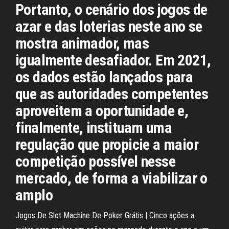
Portanto, o cenário dos jogos de
azar e das loterias neste ano se
mostra animador, mas
igualmente desafiador. Em 2021,
os dados estão lançados para
que as autoridades competentes
aproveitem a oportunidade e,
finalmente, instituam uma
regulação que propicie a maior
competição possível nesse
mercado, de forma a viabilizar o
amplo
Jogos De Slot Machine De Poker Grátis | Cinco ações a