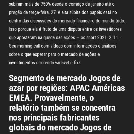
subiram mais de 750% desde o começo de janeiro até o
pregão da terça-feira, 27. A alta súbita dos papéis está no
centro das discussões do mercado financeiro do mundo todo.
Isso porque ela é fruto de uma disputa entre os investidores
que apostaram na queda das ações — os short 2021. 2. 11. ·
Seu morning call com vídeos com informações e análises
sobre o que esperar para o mercado de ações e
investimentos em renda variável e fixa.
Segmento de mercado Jogos de
azar por regiões: APAC Américas
EMEA. Provavelmente, o
relatório também se concentra
nos principais fabricantes
globais do mercado Jogos de