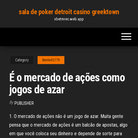
Skip
sala de poker detroit casino greektown
to
xbetmrec.web.app
the
content
Category
Bente45179
É o mercado de ações como
jogos de azar
By
PUBLISHER
1. O mercado de ações não é um jogo de azar. Muita gente
pensa que o mercado de ações é um balcão de apostas, algo
em que você coloca seu dinheiro e depende de sorte para