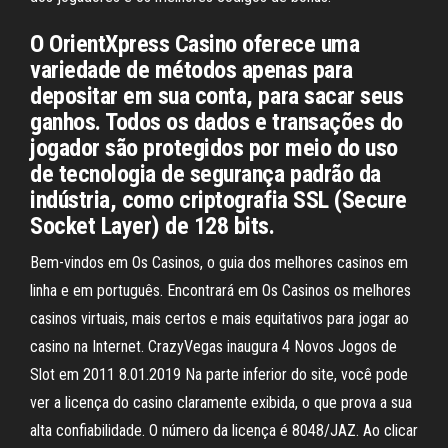
O OrientXpress Casino oferece uma
variedade de métodos apenas para
depositar em sua conta, para sacar seus
ganhos. Todos os dados e transações do
jogador são protegidos por meio do uso
de tecnologia de segurança padrão da
indústria, como criptografia SSL (Secure
Socket Layer) de 128 bits.
Bem-vindos em Os Casinos, o guia dos melhores casinos em
linha e em português. Encontrará em Os Casinos os melhores
casinos virtuais, mais certos e mais equitativos para jogar ao
casino na Internet. CrazyVegas inaugura 4 Novos Jogos de
Slot em 2011 8.01.2019 Na parte inferior do site, você pode
ver a licença do casino claramente exibida, o que prova a sua
alta confiabilidade. O número da licença é 8048/JAZ. Ao clicar