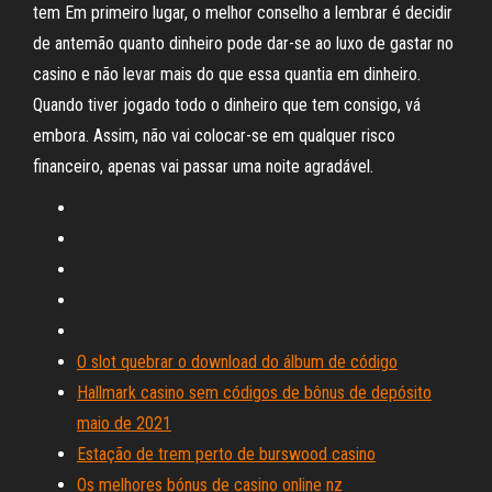
tem Em primeiro lugar, o melhor conselho a lembrar é decidir
de antemão quanto dinheiro pode dar-se ao luxo de gastar no
casino e não levar mais do que essa quantia em dinheiro.
Quando tiver jogado todo o dinheiro que tem consigo, vá
embora. Assim, não vai colocar-se em qualquer risco
financeiro, apenas vai passar uma noite agradável.
O slot quebrar o download do álbum de código
Hallmark casino sem códigos de bônus de depósito
maio de 2021
Estação de trem perto de burswood casino
Os melhores bónus de casino online nz