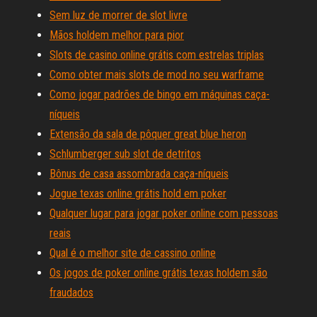
Sem luz de morrer de slot livre
Mãos holdem melhor para pior
Slots de casino online grátis com estrelas triplas
Como obter mais slots de mod no seu warframe
Como jogar padrões de bingo em máquinas caça-
níqueis
Extensão da sala de pôquer great blue heron
Schlumberger sub slot de detritos
Bônus de casa assombrada caça-níqueis
Jogue texas online grátis hold em poker
Qualquer lugar para jogar poker online com pessoas
reais
Qual é o melhor site de cassino online
Os jogos de poker online grátis texas holdem são
fraudados