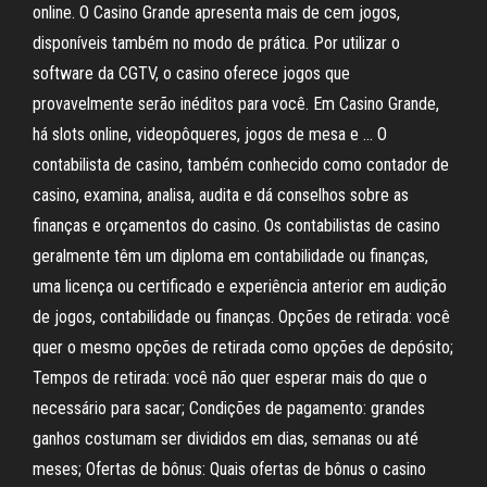
online. O Casino Grande apresenta mais de cem jogos,
disponíveis também no modo de prática. Por utilizar o
software da CGTV, o casino oferece jogos que
provavelmente serão inéditos para você. Em Casino Grande,
há slots online, videopôqueres, jogos de mesa e … O
contabilista de casino, também conhecido como contador de
casino, examina, analisa, audita e dá conselhos sobre as
finanças e orçamentos do casino. Os contabilistas de casino
geralmente têm um diploma em contabilidade ou finanças,
uma licença ou certificado e experiência anterior em audição
de jogos, contabilidade ou finanças. Opções de retirada: você
quer o mesmo opções de retirada como opções de depósito;
Tempos de retirada: você não quer esperar mais do que o
necessário para sacar; Condições de pagamento: grandes
ganhos costumam ser divididos em dias, semanas ou até
meses; Ofertas de bônus: Quais ofertas de bônus o casino