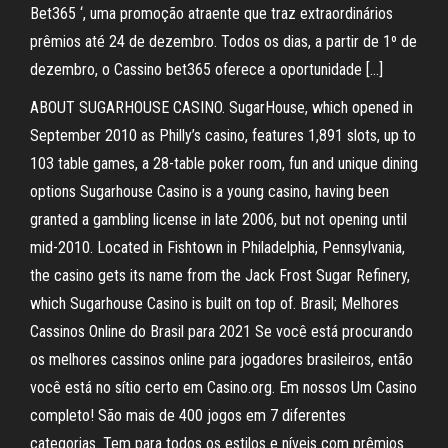
Bet365 ‘, uma promoção atraente que traz extraordinários
prêmios até 24 de dezembro. Todos os dias, a partir de 1º de
dezembro, o Cassino bet365 oferece a oportunidade […]
ABOUT SUGARHOUSE CASINO. SugarHouse, which opened in
September 2010 as Philly’s casino, features 1,891 slots, up to
103 table games, a 28-table poker room, fun and unique dining
options Sugarhouse Casino is a young casino, having been
granted a gambling license in late 2006, but not opening until
mid-2010. Located in Fishtown in Philadelphia, Pennsylvania,
the casino gets its name from the Jack Frost Sugar Refinery,
which Sugarhouse Casino is built on top of. Brasil; Melhores
Cassinos Online do Brasil para 2021 Se você está procurando
os melhores cassinos online para jogadores brasileiros, então
você está no sítio certo em Casino.org. Em nossos Um Casino
completo! São mais de 400 jogos em 7 diferentes
categorias. Tem para todos os estilos e níveis com prêmios