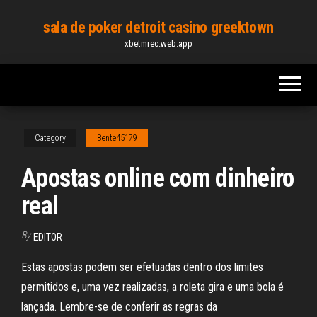
Skip
sala de poker detroit casino greektown
to
xbetmrec.web.app
the
content
Category
Bente45179
Apostas online com dinheiro
real
By
EDITOR
Estas apostas podem ser efetuadas dentro dos limites
permitidos e, uma vez realizadas, a roleta gira e uma bola é
lançada. Lembre-se de conferir as regras da