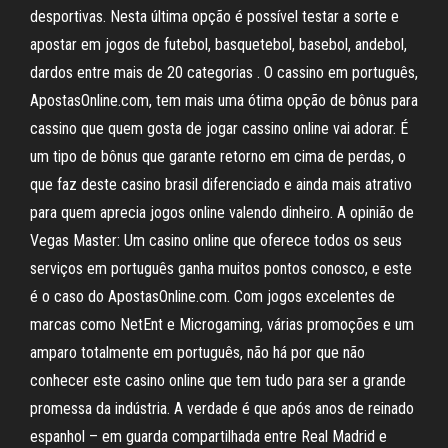
desportivas. Nesta última opção é possível testar a sorte e
apostar em jogos de futebol, basquetebol, basebol, andebol,
dardos entre mais de 20 categorias . O cassino em português,
ApostasOnline.com, tem mais uma ótima opção de bônus para
cassino que quem gosta de jogar cassino online vai adorar. É
um tipo de bônus que garante retorno em cima de perdas, o
que faz deste casino brasil diferenciado e ainda mais atrativo
para quem aprecia jogos online valendo dinheiro. A opinião de
Vegas Master: Um casino online que oferece todos os seus
serviços em português ganha muitos pontos conosco, e este
é o caso do ApostasOnline.com. Com jogos excelentes de
marcas como NetEnt e Microgaming, várias promoções e um
amparo totalmente em português, não há por que não
conhecer este casino online que tem tudo para ser a grande
promessa da indústria. A verdade é que após anos de reinado
espanhol – em guarda compartilhada entre Real Madrid e