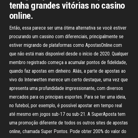
tenha grandes vitórias no casino
online.
Então, essa parece ser uma ótima alternativa se você estiver
procurando um cassino com diferenciais, principalmente se
estiver migrando de plataformas como ApostasOnline.com
que não está mais disponível desde o início de 2020. Qualquer
membro registrado começa a acumular pontos de fidelidade,
quando faz apostas em dinheiro. Aliás, a parte de apostas ao
vivo do Interwetten merece um certo destaque, uma vez que
apresenta uma profundidade impressionante, com diversos
mercados para os principais esportes. Para se ter uma ideia,
no futebol, por exemplo, é possível apostar em tempo real
até mesmo em jogos sub-17 ou sub-21. A SuperAposta tem
uma promoção diferente de todos os outros sites de apostas
online, chamada Super Pontos. Pode obter 200% do valor do