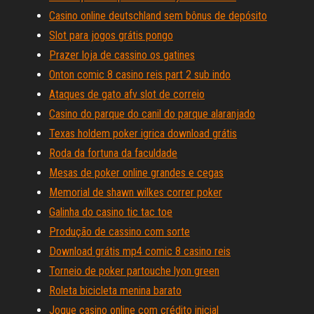
Casino online deutschland sem bônus de depósito
Slot para jogos grátis pongo
Prazer loja de cassino os gatines
Onton comic 8 casino reis part 2 sub indo
Ataques de gato afv slot de correio
Casino do parque do canil do parque alaranjado
Texas holdem poker igrica download grátis
Roda da fortuna da faculdade
Mesas de poker online grandes e cegas
Memorial de shawn wilkes correr poker
Galinha do casino tic tac toe
Produção de cassino com sorte
Download grátis mp4 comic 8 casino reis
Torneio de poker partouche lyon green
Roleta bicicleta menina barato
Jogue casino online com crédito inicial